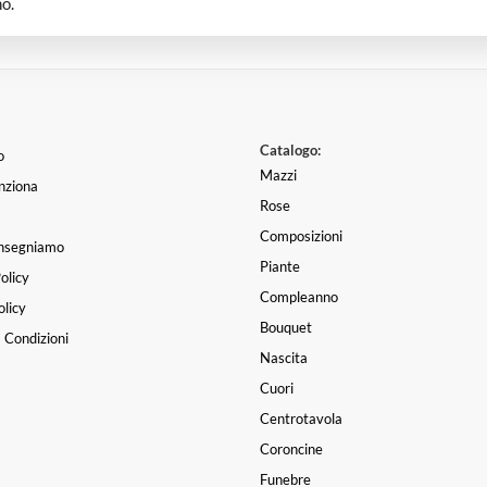
o.
Catalogo:
o
Mazzi
nziona
Rose
Composizioni
nsegniamo
Piante
olicy
Compleanno
licy
Bouquet
 Condizioni
Nascita
Cuori
Centrotavola
Coroncine
Funebre