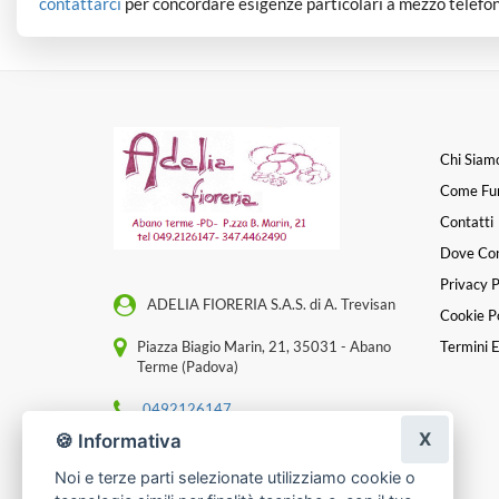
contattarci
per concordare esigenze particolari a mezzo telefon
Chi Siam
Come Fu
Contatti
Dove Co
Privacy P
ADELIA FIORERIA S.A.S. di A. Trevisan
Cookie Po
Piazza Biagio Marin, 21, 35031 - Abano
Termini E
Terme (Padova)
0492126147
X
🍪 Informativa
[email protected]
Noi e terze parti selezionate utilizziamo cookie o
P. IVA 04791950282