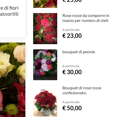
 di fiori
 assortiti
Rose rosse da comporre in
mazzo per numero di steli.
A partire da:
€ 23,00
bouquet di peonie
A partire da:
€ 30,00
Bouquet di rose rosse
confezionato.
A partire da:
€ 50,00