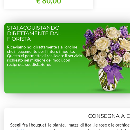
€ 60,00
STAI ACQUISTANDO
DIRETTAMENTE DAL
FIORISTA
Riceviamo noi direttamente sia l’ordine
che il pagamento per l’intero importo.
Questo ci permette di realizzare il servizio
richiesto nel migliore dei modi, con
reciproca soddisfazione.
CONSEGNA A DO
Scegli fra i bouquet, le piante, i mazzi di fiori, le rose o le orchi