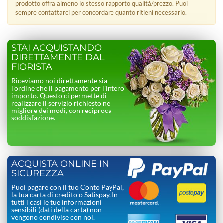
prodotto offra almeno lo stesso rapporto qualità/prezzo. Puoi
sempre contattarci per concordare quanto ritieni necessario.
STAI ACQUISTANDO
DIRETTAMENTE DAL
FIORISTA
Riceviamo noi direttamente sia
l’ordine che il pagamento per l’intero
importo. Questo ci permette di
realizzare il servizio richiesto nel
migliore dei modi, con reciproca
soddisfazione.
ACQUISTA ONLINE IN
SICUREZZA
Puoi pagare con il tuo Conto PayPal,
la tua carta di credito o Satispay. In
tutti i casi le tue informazioni
sensibili (dati della carta) non
vengono condivise con noi.